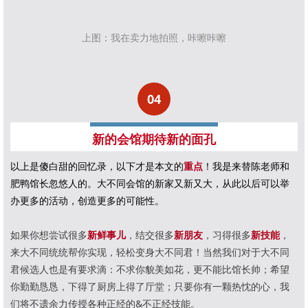
上图：我在卖力地拍照，咔嚓咔嚓
04
新的会馆期待新的面孔
以上是傻白甜的回忆录，以下才是本文的
重点
！我是来替陈老师和
肥鸭馆长忽悠人的。大不同会馆的新家又新又大，从此以后可以举
办更多的活动，创造更多的可能性。
如果你想尝试很多
新鲜事儿
，结交很多
新朋友
，习得很多
新技能
，
来大不同统统帮你实现，轻松变身大不同君！
当然我们对于大不同
君候选人也是有要求滴：不求你貌美如花，更不能比馆长帅；希望
你勤勤恳恳，下得了厨房上得了厅堂；只要你有一颗热忱的心，我
们将不遗余力传授各种正经的&不正经技能。