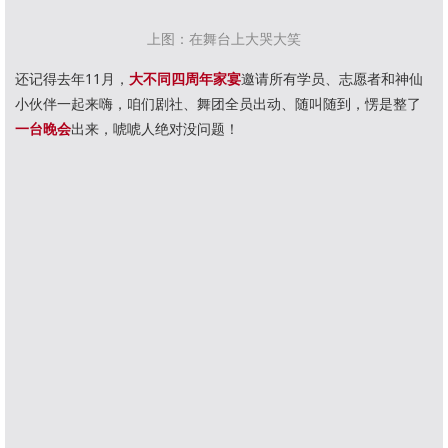
上图：在舞台上大哭大笑
还记得去年11月，
大不同四周年家宴
邀请所有学员、志愿者和神仙
小伙伴一起来嗨，咱们剧社、舞团全员出动、随叫随到，愣是整了
一台晚会
出来，唬唬人绝对没问题！