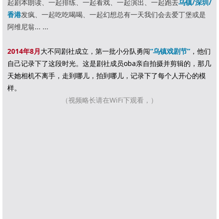
起剧本朗读、一起排练、一起看戏、一起演出、一起跑去
乌镇/深圳/
香港
发疯、一起吃吃喝喝、一起幻想总有一天我们会去爱丁堡或是
阿维尼翁... ...
2014年8月
大不同剧社成立，第一批小分队勇闯
“乌镇戏剧节”
，他们
自己记录下了这段时光。
这是剧社成员oba亲自拍摄并剪辑的，那几
天她相机不离手，走到哪儿，拍到哪儿，记录下了每个人开心的模
样。
（视频略长请在WiFi下观看，）