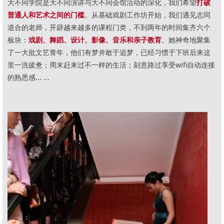
大不同学院是大不同演讲与大不同会馆活动的深化，我们希望
打破
普通人和艺术之间的门槛
。
从基础戏剧工作坊开始，我们遇见志同
道合的老师，开辟越来越多的课程门类，不到两年的时间集齐六个
板块：
戏剧、舞蹈、设计、影像、音乐和亲子教育
。她
神奇地聚集
了一大批文艺青年，他们有梦并敢于追梦，已经习惯于下班后来这
里一洗疲惫；周末赶来过不一样的生活；刻意路过享受wifi自动连接
的熟悉感... ...