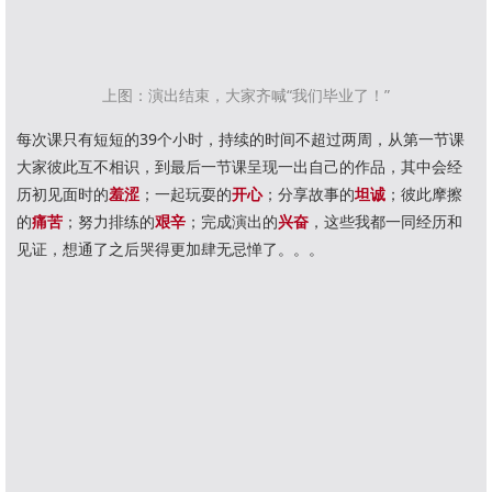
上图：演出结束，大家齐喊“我们毕业了
！”
每次课只有短短的39个小时，持续的时间不超过两周，从第一节课
大家彼此互不相识，到最后一节课呈现一出自己的作品，其中会经
历初见面时的
羞涩
；一起玩耍的
开心
；分享故事的
坦诚
；彼此摩擦
的
痛苦
；努力排练的
艰辛
；完成演出的
兴奋
，这些我都一同经历和
见证，想通了之后哭得更加肆无忌惮了。。。