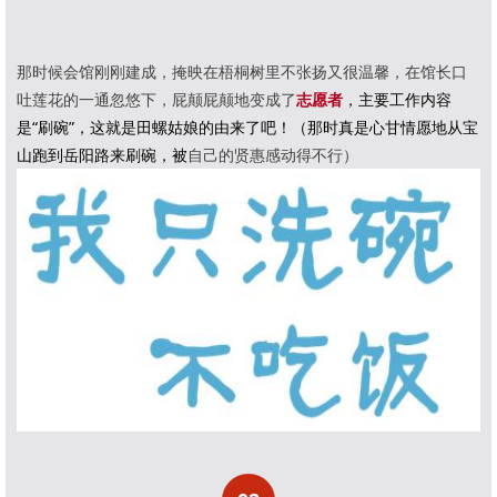
那时候会馆刚刚建成，掩映在梧桐树里不张扬又很温馨，在馆长口
吐莲花的一通忽悠下，屁颠屁颠地变成了
志愿者
，主要工作内容
是“刷碗”，这就是田螺姑娘的由来了吧！（那时真是心甘情愿地从宝
山跑到岳阳路来刷碗，被
自己的贤惠感动得不行）