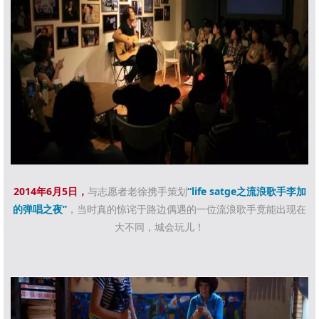
2014年6月5日
，
与志愿者老徐携手策划
“life satge之流浪歌手李加
的弹唱之夜”
，当时真的惊诧于路边偶遇的一位流浪歌手竟能出现在
大不同，城会玩儿！