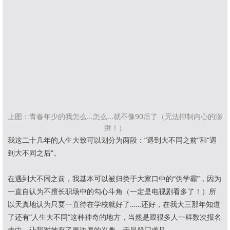
上图：青春年少的我怎么...怎么...就不像90后了（无法抑制内心的澎
湃！）
我这二十几年的人生大致可以划分为两段：“遇到大不同之前”和“遇
到大不同之后”。
在遇到大不同之前，我基本可以被归类于大家口中的“伪学霸”，因为
一直自认为不擅长职场中的勾心斗角（一定是电视剧看多了！）所
以天真地认为只要一直待在学校就好了……还好，在我大三那年知道
了还有“人生大不同”这种神奇的地方，当然是跟很多人一样数次报名
未中，让我对她有了更浓厚的兴趣，于是登门求见。