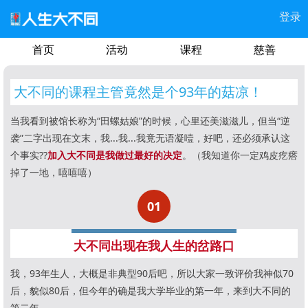
登录
首页
活动
课程
慈善
大不同的课程主管竟然是个93年的菇凉！
当我看到被馆长称为“田螺姑娘”的时候，心里还美滋滋儿，但当“逆
袭”二字出现在文末，我...我...我竟无语凝噎，好吧，还必须承认这
个事实??
加入大不同是我做过最好的决定
。（我知道你一定鸡皮疙瘩
掉了一地，嘻嘻嘻）
01
大不同出现在我人生的岔路口
我，93年生人，大概是非典型90后吧，所以大家一致评价我神似70
后，貌似80后，但今年的确是我大学毕业的第一年，来到大不同的
第二年。