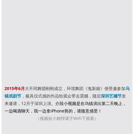
2015年6月
大不同舞团刚刚成立，环境舞蹈《鬼新娘》便受邀参加
乌
镇戏剧节
，极具仪式感的作品给观众带去震撼，随后
深圳艺穗节
发
来邀请，12月于深圳上演。
介段小视频是在乌镇演出第二天晚上，
一边喝酒聊天，我一边拿iPhone剪的，请随意感受！
（视频短小精悍请于WiFi下观看）